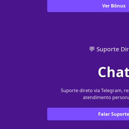
Ver Bônus
💬 Suporte Di
Cha
Suporte direto via Telegram, r
atendimento persona
Falar Suport