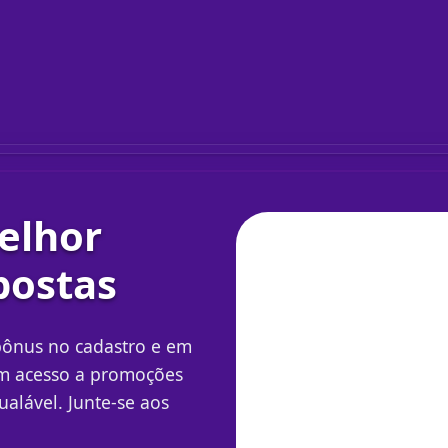
elhor
postas
bônus no cadastro e em
em acesso a promoções
ualável. Junte-se aos