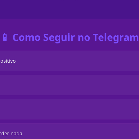
📱 Como Seguir no Telegram
ositivo
erder nada