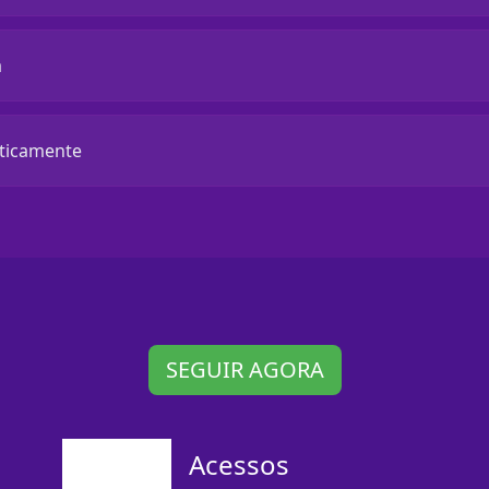
a
aticamente
SEGUIR AGORA
Acessos