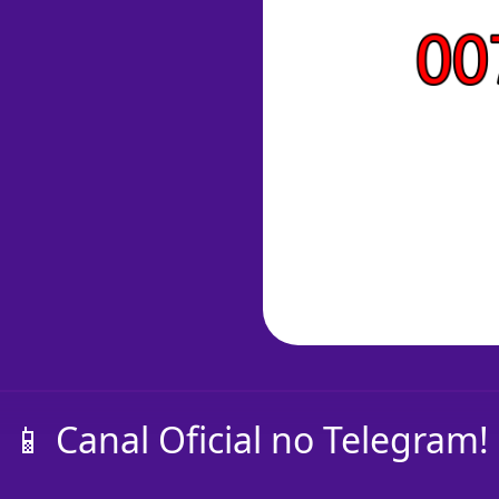
📱 Canal Oficial no Telegram!