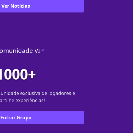
Ver Notícias
Comunidade VIP
1000+
unidade exclusiva de jogadores e
rtilhe experiências!
Entrar Grupo