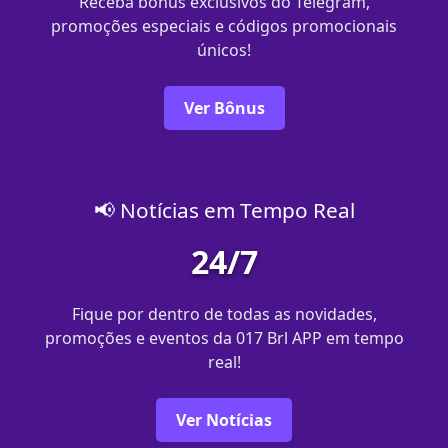
Receba bônus exclusivos do Telegram,
promoções especiais e códigos promocionais
únicos!
Ver Bônus
📢 Notícias em Tempo Real
24/7
Fique por dentro de todas as novidades,
promoções e eventos da 017 Brl APP em tempo
real!
Ver Notícias