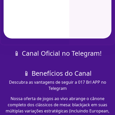
📱 Canal Oficial no Telegram!
📱 Benefícios do Canal
Descubra as vantagens de seguir a 017 Brl APP no
Telegram
Nossa oferta de jogos ao vivo abrange o cânone
completo dos clássicos de mesa: blackjack em suas
múltiplas variações estratégicas (incluindo European,