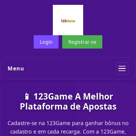
Login
Registrar-se
Menu
📱 123Game A Melhor
Plataforma de Apostas
Cadastre-se na 123Game para ganhar bônus no
cadastro e em cada recarga. Com a 123Game,