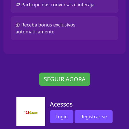
💬 Participe das conversas e interaja
🎁 Receba bônus exclusivos
automaticamente
SEGUIR AGORA
Acessos
Login
Registrar-se