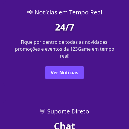
📢 Notícias em Tempo Real
24/7
Fique por dentro de todas as novidades,
promoções e eventos da 123Game em tempo
real!
Ver Notícias
💬 Suporte Direto
Chat