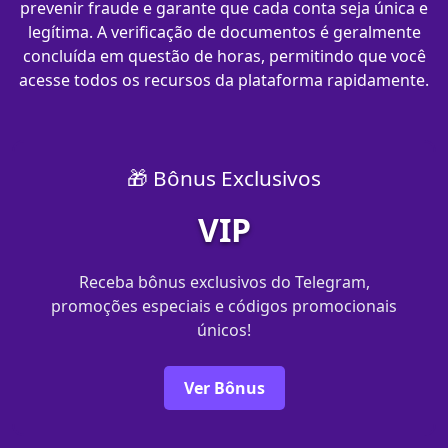
prevenir fraude e garante que cada conta seja única e
legítima. A verificação de documentos é geralmente
concluída em questão de horas, permitindo que você
acesse todos os recursos da plataforma rapidamente.
🎁 Bônus Exclusivos
VIP
Receba bônus exclusivos do Telegram,
promoções especiais e códigos promocionais
únicos!
Ver Bônus