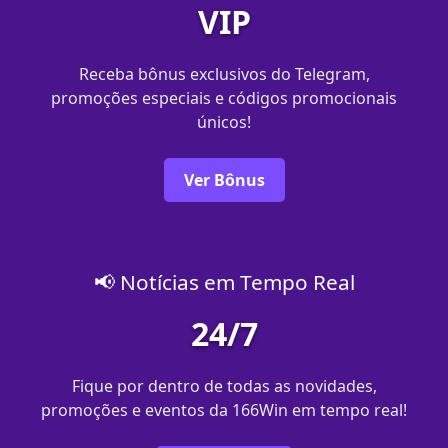
VIP
Receba bônus exclusivos do Telegram,
promoções especiais e códigos promocionais
únicos!
Ver Bônus
📢 Notícias em Tempo Real
24/7
Fique por dentro de todas as novidades,
promoções e eventos da 166Win em tempo real!