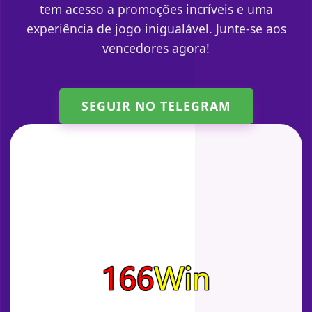
tem acesso a promoções incríveis e uma
experiência de jogo inigualável. Junte-se aos
vencedores agora!
SEGUIR NO TELEGRAM