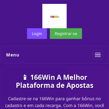
Login
Registrar-se
Menu
📱 166Win A Melhor
Plataforma de Apostas
Cadastre-se na 166Win para ganhar bônus no
cadastro e em cada recarga. Com a 166Win, você