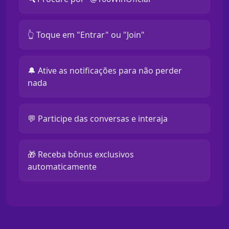
👆 Toque em "Entrar" ou "Join"
🔔 Ative as notificações para não perder
nada
💬 Participe das conversas e interaja
🎁 Receba bônus exclusivos
automaticamente