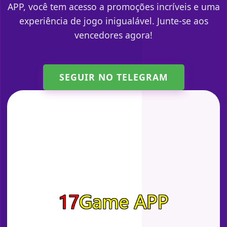
APP, você tem acesso a promoções incríveis e uma
experiência de jogo inigualável. Junte-se aos
vencedores agora!
SEGUIR NO TELEGRAM