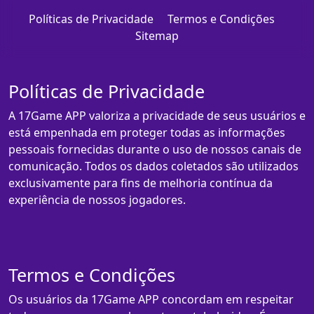
Políticas de Privacidade
Termos e Condições
Sitemap
Políticas de Privacidade
A 17Game APP valoriza a privacidade de seus usuários e
está empenhada em proteger todas as informações
pessoais fornecidas durante o uso de nossos canais de
comunicação. Todos os dados coletados são utilizados
exclusivamente para fins de melhoria contínua da
experiência de nossos jogadores.
Termos e Condições
Os usuários da 17Game APP concordam em respeitar