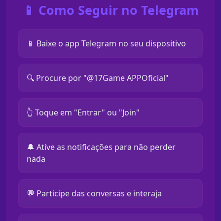
📱 Como Seguir no Telegram
📱 Baixe o app Telegram no seu dispositivo
🔍 Procure por "@17Game APPOficial"
👆 Toque em "Entrar" ou "Join"
🔔 Ative as notificações para não perder
nada
💬 Participe das conversas e interaja