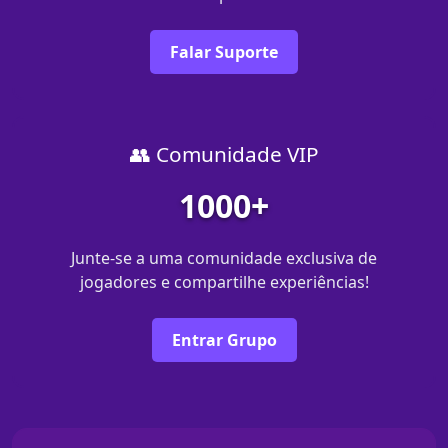
Falar Suporte
👥 Comunidade VIP
1000+
Junte-se a uma comunidade exclusiva de
jogadores e compartilhe experiências!
Entrar Grupo