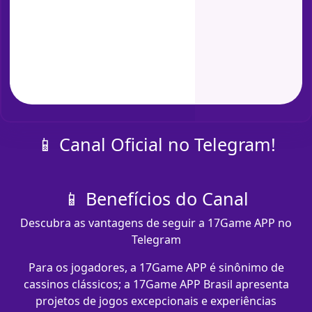
📱 Canal Oficial no Telegram!
📱 Benefícios do Canal
Descubra as vantagens de seguir a 17Game APP no
Telegram
Para os jogadores, a 17Game APP é sinônimo de
cassinos clássicos; a 17Game APP Brasil apresenta
projetos de jogos excepcionais e experiências