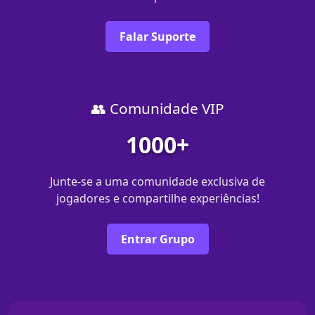
Falar Suporte
👥 Comunidade VIP
1000+
Junte-se a uma comunidade exclusiva de
jogadores e compartilhe experiências!
Entrar Grupo