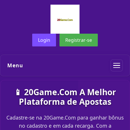
Login
Registrar-se
Menu
📱 20Game.Com A Melhor
Plataforma de Apostas
Cadastre-se na 20Game.Com para ganhar bônus
no cadastro e em cada recarga. Com a