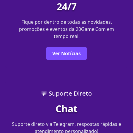
24/7
Fique por dentro de todas as novidades,
promoções e eventos da 20Game.Com em
tempo real!
Ver Notícias
💬 Suporte Direto
Chat
Suporte direto via Telegram, respostas rápidas e
atendimento personalizado!