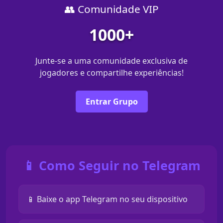
👥 Comunidade VIP
1000+
Junte-se a uma comunidade exclusiva de
jogadores e compartilhe experiências!
Entrar Grupo
📱 Como Seguir no Telegram
📱 Baixe o app Telegram no seu dispositivo