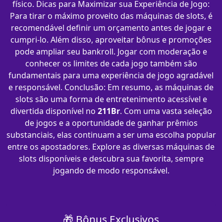
físico. Dicas para Maximizar sua Experiência de Jogo:
Para tirar o máximo proveito das máquinas de slots, é
recomendável definir um orçamento antes de jogar e
cumpri-lo. Além disso, aproveitar bônus e promoções
pode ampliar seu bankroll. Jogar com moderação e
conhecer os limites de cada jogo também são
fundamentais para uma experiência de jogo agradável
e responsável. Conclusão: Em resumo, as máquinas de
slots são uma forma de entretenimento acessível e
divertida disponível no
211Br
. Com uma vasta seleção
de jogos e a oportunidade de ganhar prêmios
substanciais, elas continuam a ser uma escolha popular
entre os apostadores. Explore as diversas máquinas de
slots disponíveis e descubra sua favorita, sempre
jogando de modo responsável.
🎁 Bônus Exclusivos