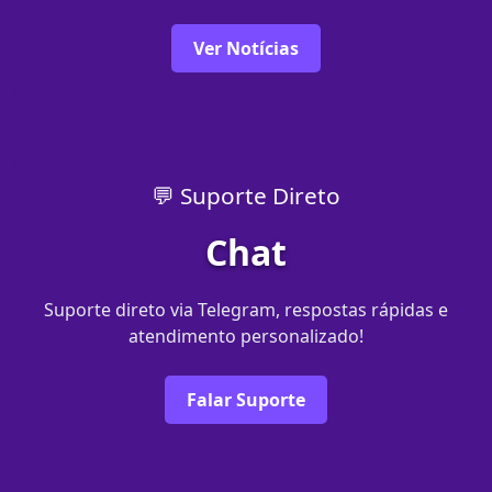
Ver Notícias
💬 Suporte Direto
Chat
Suporte direto via Telegram, respostas rápidas e
atendimento personalizado!
Falar Suporte