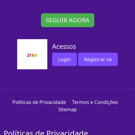
SEGUIR AGORA
Acessos
Login
Registrar-se
Políticas de Privacidade
Termos e Condições
Sitemap
Políticas de Privacidade