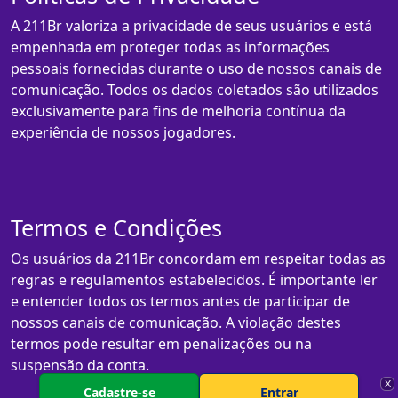
A 211Br valoriza a privacidade de seus usuários e está
empenhada em proteger todas as informações
pessoais fornecidas durante o uso de nossos canais de
comunicação. Todos os dados coletados são utilizados
exclusivamente para fins de melhoria contínua da
experiência de nossos jogadores.
Termos e Condições
Os usuários da 211Br concordam em respeitar todas as
regras e regulamentos estabelecidos. É importante ler
e entender todos os termos antes de participar de
nossos canais de comunicação. A violação destes
termos pode resultar em penalizações ou na
suspensão da conta.
X
Cadastre-se
Entrar