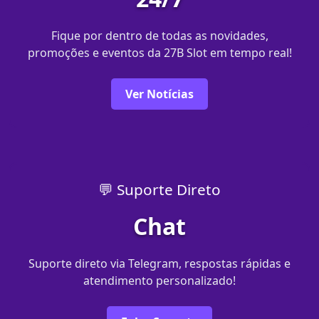
Fique por dentro de todas as novidades,
promoções e eventos da 27B Slot em tempo real!
Ver Notícias
💬 Suporte Direto
Chat
Suporte direto via Telegram, respostas rápidas e
atendimento personalizado!