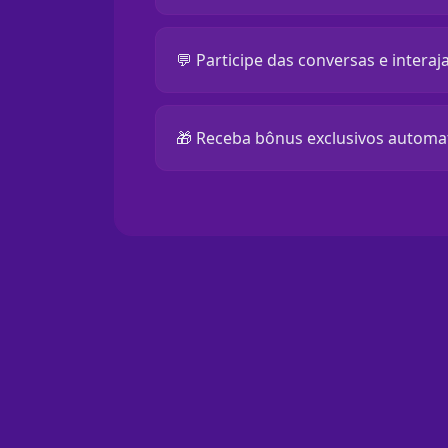
💬 Participe das conversas e interaj
🎁 Receba bônus exclusivos autom