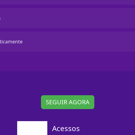
a
aticamente
SEGUIR AGORA
Acessos