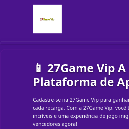
📱 27Game Vip A
Plataforma de A
Cadastre-se na 27Game Vip para ganha
cada recarga. Com a 27Game Vip, você
incríveis e uma experiência de jogo inig
vencedores agora!