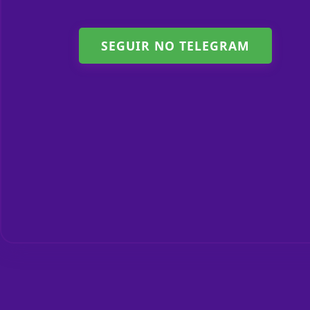
SEGUIR NO TELEGRAM