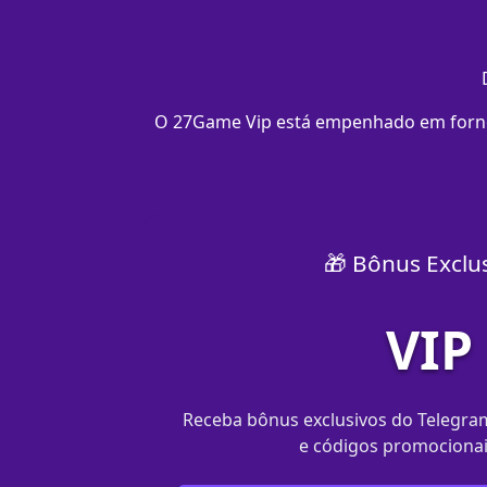
O 27Game Vip está empenhado em forne
🎁 Bônus Exclu
VIP
Receba bônus exclusivos do Telegra
e códigos promocionai