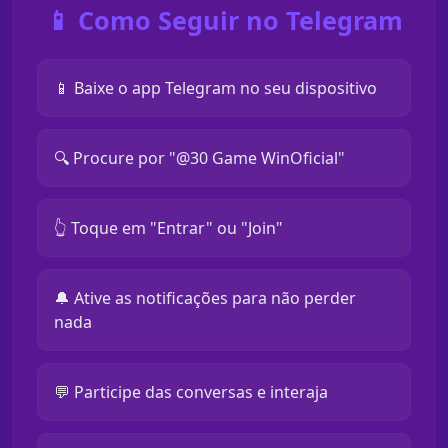
📱 Como Seguir no Telegram
📱 Baixe o app Telegram no seu dispositivo
🔍 Procure por "@30 Game WinOficial"
👆 Toque em "Entrar" ou "Join"
🔔 Ative as notificações para não perder
nada
💬 Participe das conversas e interaja