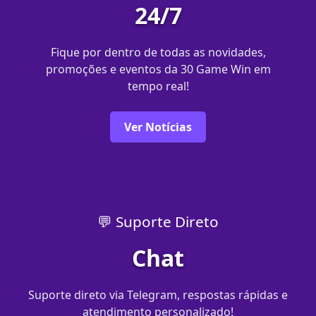
24/7
Fique por dentro de todas as novidades,
promoções e eventos da 30 Game Win em
tempo real!
Ver Notícias
💬 Suporte Direto
Chat
Suporte direto via Telegram, respostas rápidas e
atendimento personalizado!