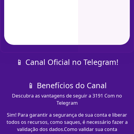
📱 Canal Oficial no Telegram!
📱 Benefícios do Canal
Descubra as vantagens de seguir a 3191 Com no
Telegram
Sim! Para garantir a segurança de sua conta e liberar
todos os recursos, como saques, é necessário fazer a
validação dos dados.Como validar sua conta