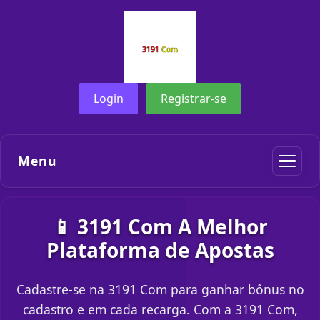
Login
Registrar-se
Menu
📱 3191 Com A Melhor
Plataforma de Apostas
Cadastre-se na 3191 Com para ganhar bônus no
cadastro e em cada recarga. Com a 3191 Com,