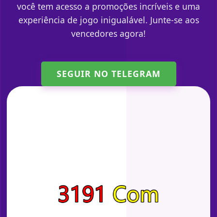
você tem acesso a promoções incríveis e uma
experiência de jogo inigualável. Junte-se aos
vencedores agora!
SEGUIR NO TELEGRAM