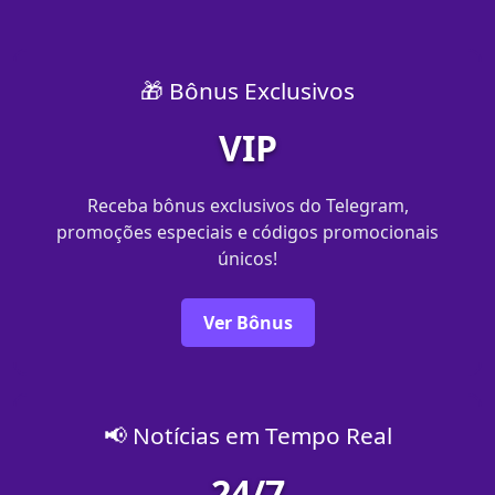
🎁 Bônus Exclusivos
VIP
Receba bônus exclusivos do Telegram,
promoções especiais e códigos promocionais
únicos!
Ver Bônus
📢 Notícias em Tempo Real
24/7