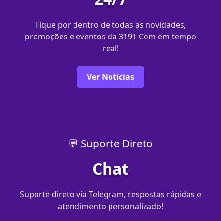
Fique por dentro de todas as novidades,
promoções e eventos da 3191 Com em tempo
real!
Ver Notícias
💬 Suporte Direto
Chat
Suporte direto via Telegram, respostas rápidas e
atendimento personalizado!