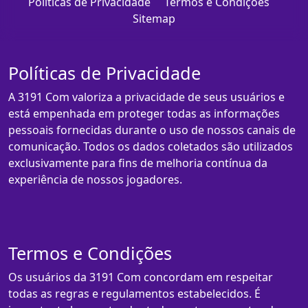
Políticas de Privacidade
Termos e Condições
Sitemap
Políticas de Privacidade
A 3191 Com valoriza a privacidade de seus usuários e
está empenhada em proteger todas as informações
pessoais fornecidas durante o uso de nossos canais de
comunicação. Todos os dados coletados são utilizados
exclusivamente para fins de melhoria contínua da
experiência de nossos jogadores.
Termos e Condições
Os usuários da 3191 Com concordam em respeitar
todas as regras e regulamentos estabelecidos. É