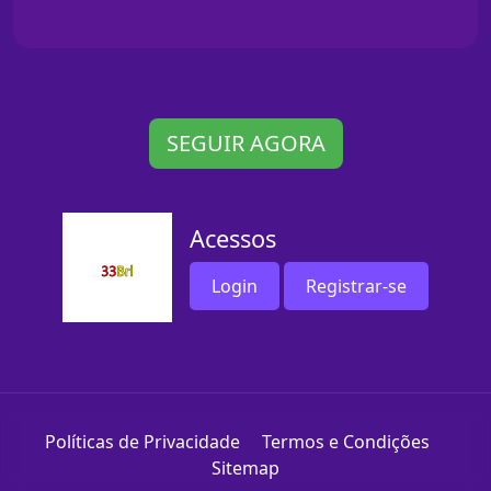
SEGUIR AGORA
Acessos
Login
Registrar-se
Políticas de Privacidade
Termos e Condições
Sitemap