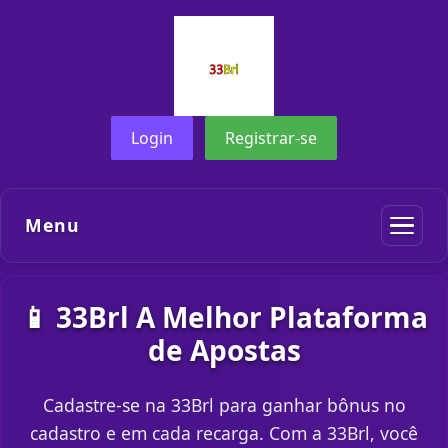
Login
Registrar-se
Menu
📱 33Brl A Melhor Plataforma
de Apostas
Cadastre-se na 33Brl para ganhar bônus no
cadastro e em cada recarga. Com a 33Brl, você