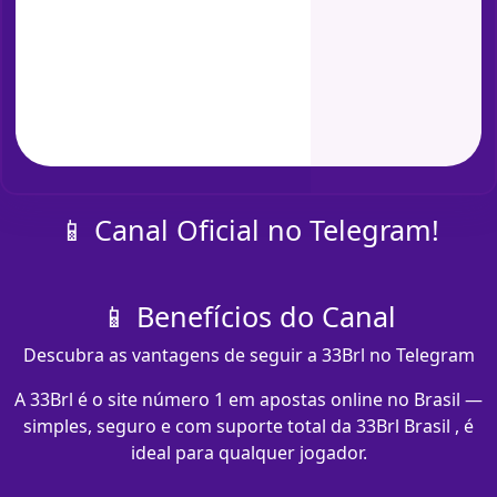
📱 Canal Oficial no Telegram!
📱 Benefícios do Canal
Descubra as vantagens de seguir a 33Brl no Telegram
A 33Brl é o site número 1 em apostas online no Brasil —
simples, seguro e com suporte total da 33Brl Brasil , é
ideal para qualquer jogador.