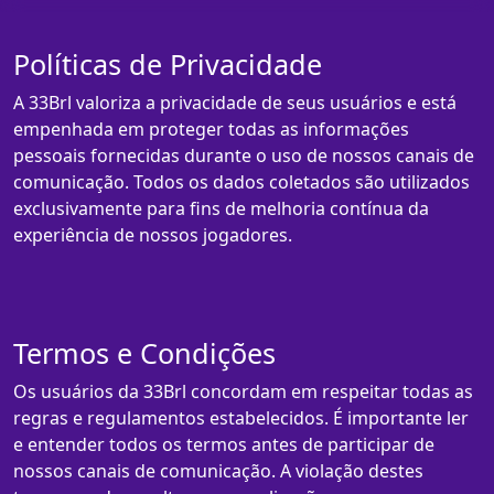
Políticas de Privacidade
A 33Brl valoriza a privacidade de seus usuários e está
empenhada em proteger todas as informações
pessoais fornecidas durante o uso de nossos canais de
comunicação. Todos os dados coletados são utilizados
exclusivamente para fins de melhoria contínua da
experiência de nossos jogadores.
Termos e Condições
Os usuários da 33Brl concordam em respeitar todas as
regras e regulamentos estabelecidos. É importante ler
e entender todos os termos antes de participar de
nossos canais de comunicação. A violação destes