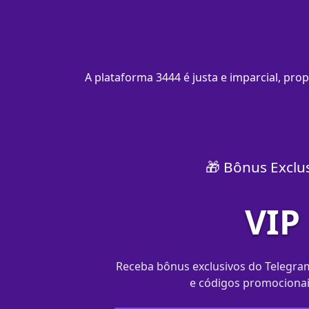
A plataforma 3444 é justa e imparcial, pro
🎁 Bônus Exclu
VIP
Receba bônus exclusivos do Telegra
e códigos promocionai