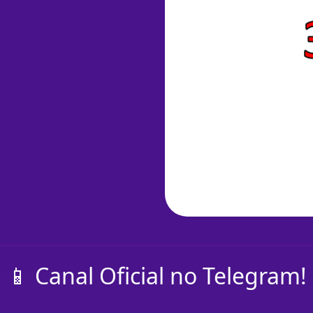
📱 Canal Oficial no Telegram!