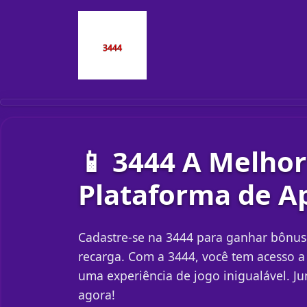
📱 3444 A Melhor
Plataforma de A
Cadastre-se na 3444 para ganhar bônus
recarga. Com a 3444, você tem acesso a
uma experiência de jogo inigualável. J
agora!