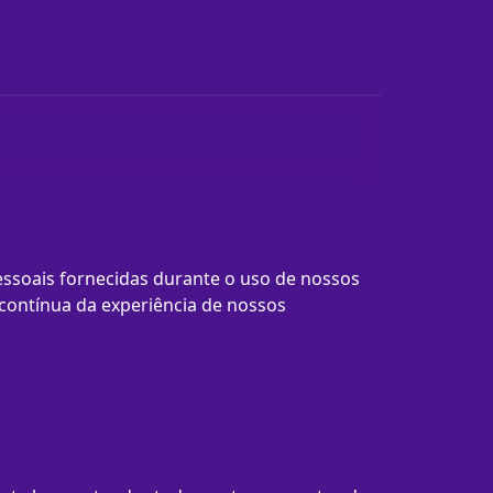
essoais fornecidas durante o uso de nossos
 contínua da experiência de nossos