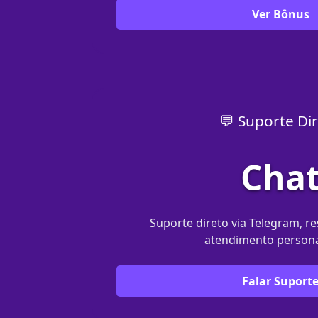
Ver Bônus
💬 Suporte Di
Cha
Suporte direto via Telegram, r
atendimento persona
Falar Suport