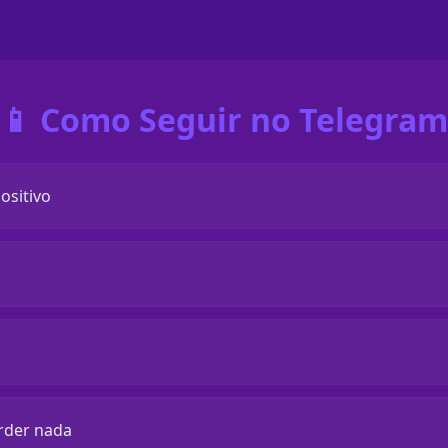
📱 Como Seguir no Telegram
ositivo
erder nada