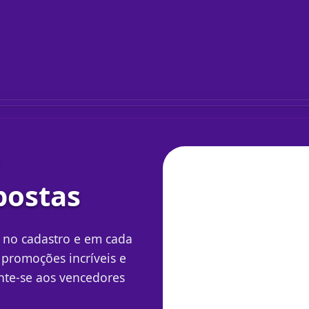
postas
 no cadastro e em cada
 promoções incríveis e
unte-se aos vencedores