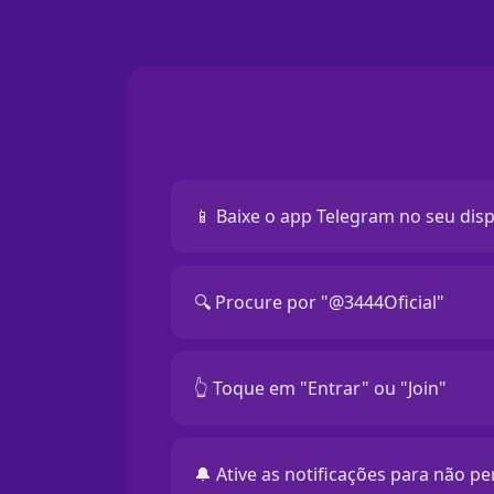
📱 Baixe o app Telegram no seu disp
🔍 Procure por "@3444Oficial"
👆 Toque em "Entrar" ou "Join"
🔔 Ative as notificações para não p