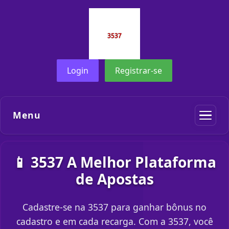
Login
Registrar-se
Menu
📱 3537 A Melhor Plataforma
de Apostas
Cadastre-se na 3537 para ganhar bônus no
cadastro e em cada recarga. Com a 3537, você