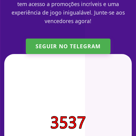
tem acesso a promoções incríveis e uma
experiência de jogo inigualável. Junte-se aos
vencedores agora!
SEGUIR NO TELEGRAM