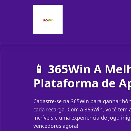
📱 365Win A Mel
Plataforma de A
Cadastre-se na 365Win para ganhar bôn
cada recarga. Com a 365Win, você tem 
incríveis e uma experiência de jogo inig
vencedores agora!