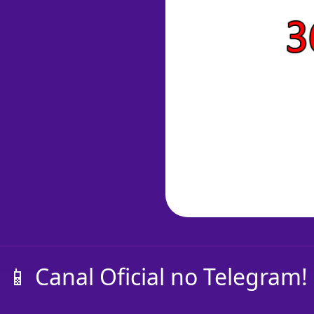
📱 Canal Oficial no Telegram!