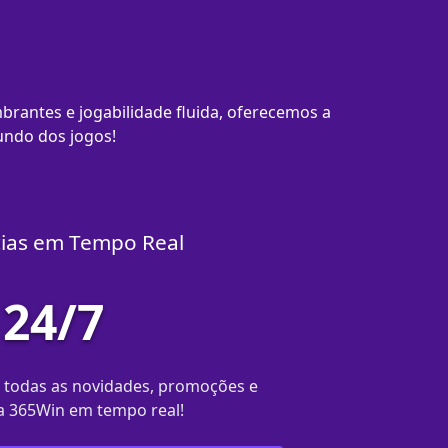
rantes e jogabilidade fluida, oferecemos a
undo dos jogos!
cias em Tempo Real
24/7
e todas as novidades, promoções e
a 365Win em tempo real!