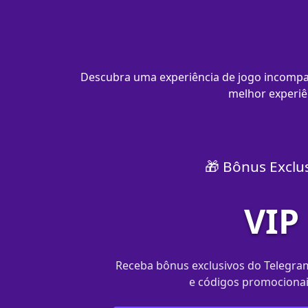
Descubra uma experiência de jogo incompar
melhor experiê
🎁 Bônus Exclu
VIP
Receba bônus exclusivos do Telegra
e códigos promocionai