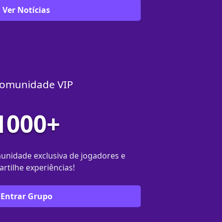
Ver Notícias
Comunidade VIP
1000+
unidade exclusiva de jogadores e
rtilhe experiências!
Entrar Grupo