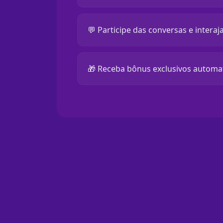
💬 Participe das conversas e interaj
🎁 Receba bônus exclusivos autom