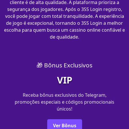
cliente é de alta qualidade. A plataforma prioriza a
segurança dos jogadores. Após o 3SS Login registro,
você pode jogar com total tranquilidade. A experiência
de jogo é excepcional, tornando o 3SS Login a melhor
escolha para quem busca um cassino online confiável e
de qualidade.
🎁 Bônus Exclusivos
VIP
Receba bônus exclusivos do Telegram,
promoções especiais e códigos promocionais
únicos!
Ver Bônus