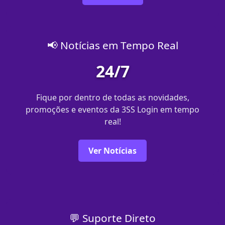
📢 Notícias em Tempo Real
24/7
Fique por dentro de todas as novidades,
promoções e eventos da 3SS Login em tempo
real!
Ver Notícias
💬 Suporte Direto