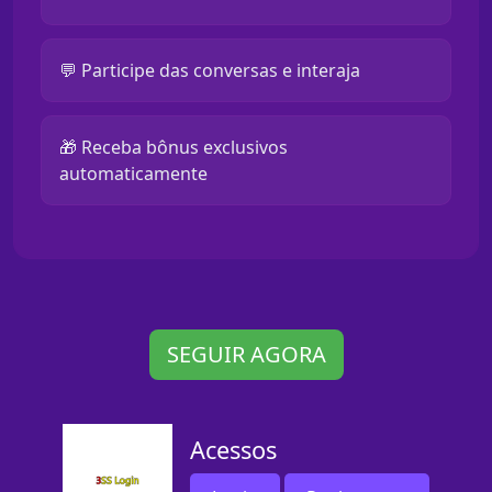
💬 Participe das conversas e interaja
🎁 Receba bônus exclusivos
automaticamente
SEGUIR AGORA
Acessos