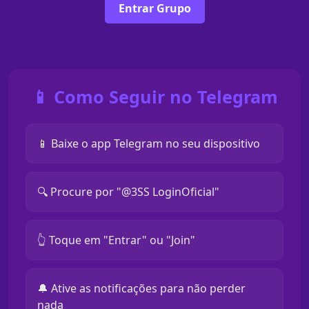
Entrar Grupo
📱 Como Seguir no Telegram
📱 Baixe o app Telegram no seu dispositivo
🔍 Procure por "@3SS LoginOficial"
👆 Toque em "Entrar" ou "Join"
🔔 Ative as notificações para não perder
nada