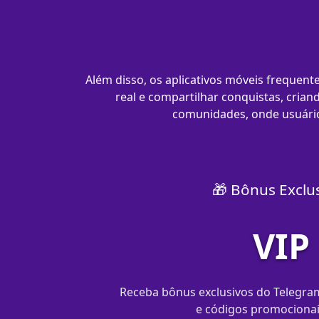
Além disso, os aplicativos móveis freque
real e compartilhar conquistas, cria
comunidades, onde usuário
🎁 Bônus Exclu
VIP
Receba bônus exclusivos do Telegra
e códigos promocionai