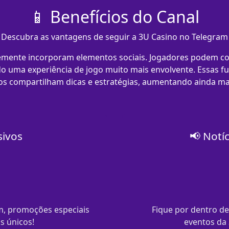
📱 Benefícios do Canal
Descubra as vantagens de seguir a 3U Casino no Telegram
ntemente incorporam elementos sociais. Jogadores podem 
ndo uma experiência de jogo muito mais envolvente. Essas 
s compartilham dicas e estratégias, aumentando ainda mai
sivos
📢 Notí
m, promoções especiais
Fique por dentro d
s únicos!
eventos da