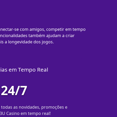
conectar-se com amigos, competir em tempo
funcionalidades também ajudam a criar
s a longevidade dos jogos.
cias em Tempo Real
24/7
e todas as novidades, promoções e
 3U Casino em tempo real!