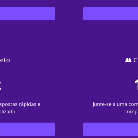
reto
👥 
t
espostas rápidas e
Junte-se a uma com
lizado!
compa
e