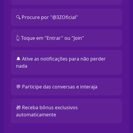
🔍 Procure por "@3ZOficial"
👆 Toque em "Entrar" ou "Join"
🔔 Ative as notificações para não perder
nada
💬 Participe das conversas e interaja
🎁 Receba bônus exclusivos
automaticamente