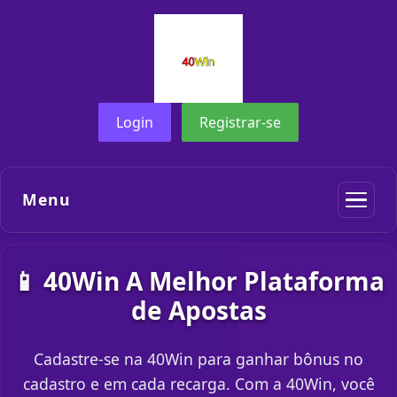
Login
Registrar-se
Menu
📱 40Win A Melhor Plataforma
de Apostas
Cadastre-se na 40Win para ganhar bônus no
cadastro e em cada recarga. Com a 40Win, você