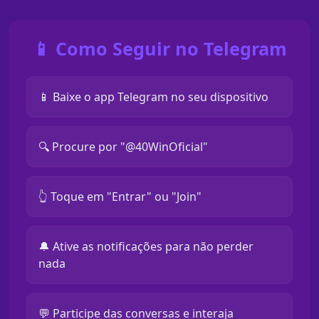
📱 Como Seguir no Telegram
📱 Baixe o app Telegram no seu dispositivo
🔍 Procure por "@40WinOficial"
👆 Toque em "Entrar" ou "Join"
🔔 Ative as notificações para não perder
nada
💬 Participe das conversas e interaja