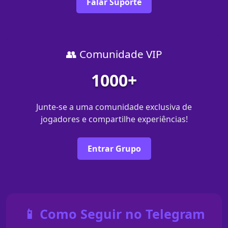
Falar Suporte
👥 Comunidade VIP
1000+
Junte-se a uma comunidade exclusiva de
jogadores e compartilhe experiências!
Entrar Grupo
📱 Como Seguir no Telegram