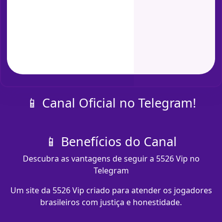
📱 Canal Oficial no Telegram!
📱 Benefícios do Canal
Descubra as vantagens de seguir a 5526 Vip no
Telegram
Um site da 5526 Vip criado para atender os jogadores
brasileiros com justiça e honestidade.