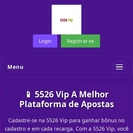
Login
Registrar-se
Menu
📱 5526 Vip A Melhor
Plataforma de Apostas
Cadastre-se na 5526 Vip para ganhar bônus no
cadastro e em cada recarga. Com a 5526 Vip, você