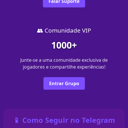
Falar Suporte
👥 Comunidade VIP
1000+
Junte-se a uma comunidade exclusiva de
jogadores e compartilhe experiências!
Entrar Grupo
📱 Como Seguir no Telegram