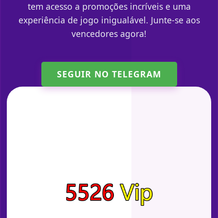
tem acesso a promoções incríveis e uma
experiência de jogo inigualável. Junte-se aos
vencedores agora!
SEGUIR NO TELEGRAM