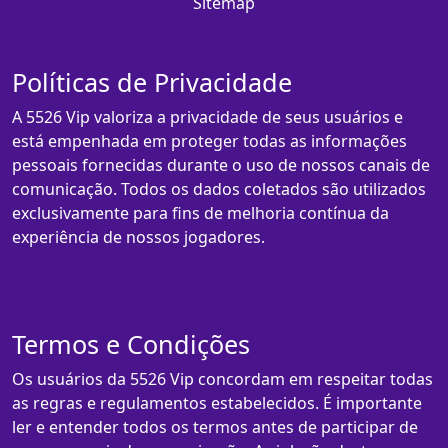
Sitemap
Políticas de Privacidade
A 5526 Vip valoriza a privacidade de seus usuários e
está empenhada em proteger todas as informações
pessoais fornecidas durante o uso de nossos canais de
comunicação. Todos os dados coletados são utilizados
exclusivamente para fins de melhoria contínua da
experiência de nossos jogadores.
Termos e Condições
Os usuários da 5526 Vip concordam em respeitar todas
as regras e regulamentos estabelecidos. É importante
ler e entender todos os termos antes de participar de