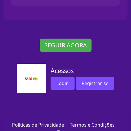
SEGUIR AGORA
Acessos
Login
Registrar-se
Políticas de Privacidade
Termos e Condições