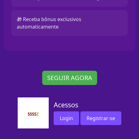
🎁 Receba bônus exclusivos
automaticamente
SEGUIR AGORA
Acessos
Login
Registrar-se