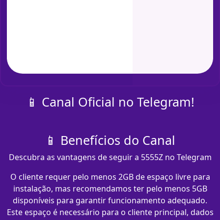
📱 Canal Oficial no Telegram!
📱 Benefícios do Canal
Descubra as vantagens de seguir a 5555Z no Telegram
O cliente requer pelo menos 2GB de espaço livre para
instalação, mas recomendamos ter pelo menos 5GB
disponíveis para garantir funcionamento adequado.
Este espaço é necessário para o cliente principal, dados