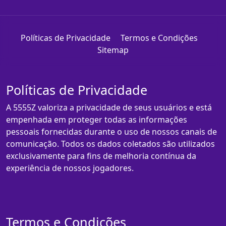
Políticas de Privacidade
Termos e Condições
Sitemap
Políticas de Privacidade
A 5555Z valoriza a privacidade de seus usuários e está
empenhada em proteger todas as informações
pessoais fornecidas durante o uso de nossos canais de
comunicação. Todos os dados coletados são utilizados
exclusivamente para fins de melhoria contínua da
experiência de nossos jogadores.
Termos e Condições