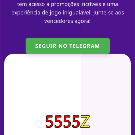
tem acesso a promoções incríveis e uma
experiência de jogo inigualável. Junte-se aos
vencedores agora!
SEGUIR NO TELEGRAM