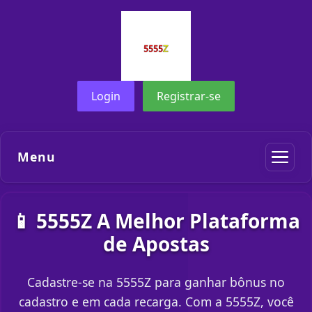
Login
Registrar-se
Menu
📱 5555Z A Melhor Plataforma
de Apostas
Cadastre-se na 5555Z para ganhar bônus no
cadastro e em cada recarga. Com a 5555Z, você