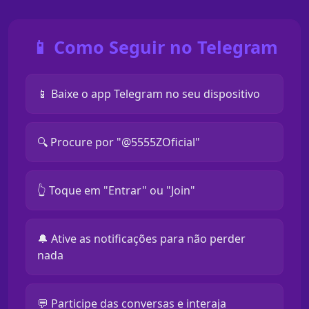
📱 Como Seguir no Telegram
📱 Baixe o app Telegram no seu dispositivo
🔍 Procure por "@5555ZOficial"
👆 Toque em "Entrar" ou "Join"
🔔 Ative as notificações para não perder
nada
💬 Participe das conversas e interaja