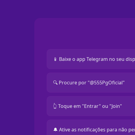
📱 Baixe o app Telegram no seu disp
🔍 Procure por "@555PgOficial"
👆 Toque em "Entrar" ou "Join"
🔔 Ative as notificações para não p