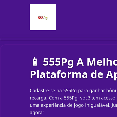
📱 555Pg A Melh
Plataforma de A
Cadastre-se na 555Pg para ganhar bônu
recarga. Com a 555Pg, você tem acesso 
uma experiência de jogo inigualável. J
agora!