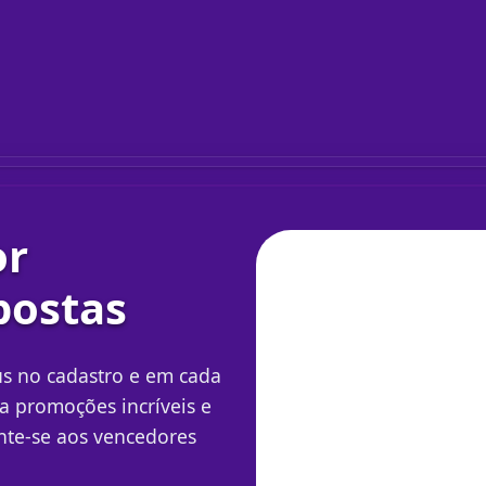
or
postas
s no cadastro e em cada
a promoções incríveis e
unte-se aos vencedores