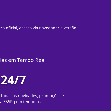
o oficial, acesso via navegador e versão
cias em Tempo Real
24/7
e todas as novidades, promoções e
a 555Pg em tempo real!