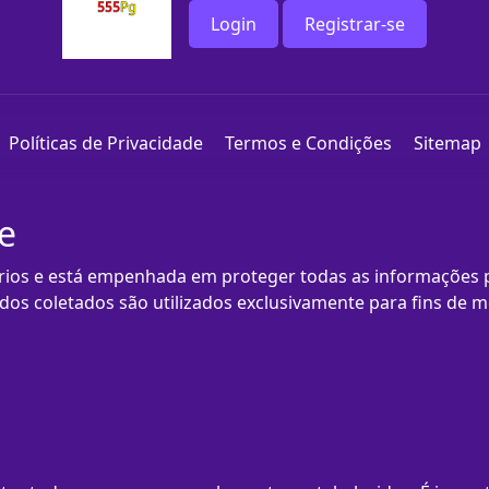
Login
Registrar-se
Políticas de Privacidade
Termos e Condições
Sitemap
de
ários e está empenhada em proteger todas as informações 
os coletados são utilizados exclusivamente para fins de m