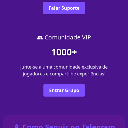
Falar Suporte
👥 Comunidade VIP
1000+
Junte-se a uma comunidade exclusiva de
jogadores e compartilhe experiências!
Entrar Grupo
📱 Como Seguir no Telegram