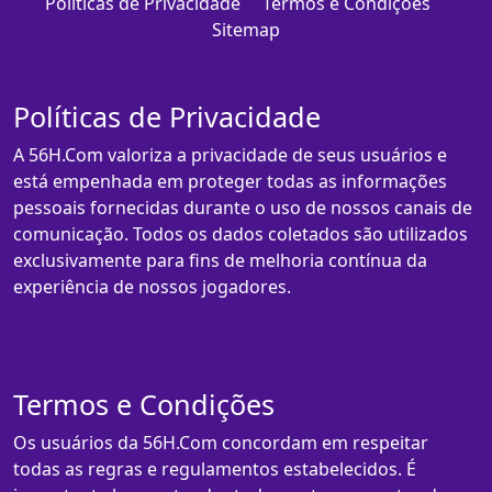
Políticas de Privacidade
Termos e Condições
Sitemap
Políticas de Privacidade
A 56H.Com valoriza a privacidade de seus usuários e
está empenhada em proteger todas as informações
pessoais fornecidas durante o uso de nossos canais de
comunicação. Todos os dados coletados são utilizados
exclusivamente para fins de melhoria contínua da
experiência de nossos jogadores.
Termos e Condições
Os usuários da 56H.Com concordam em respeitar
todas as regras e regulamentos estabelecidos. É