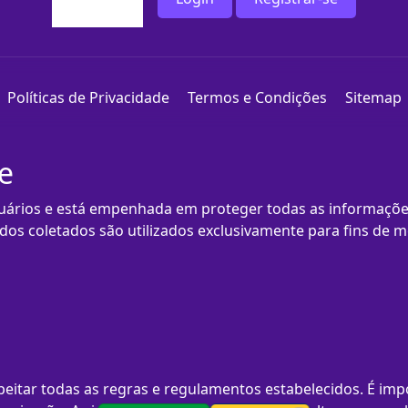
Políticas de Privacidade
Termos e Condições
Sitemap
de
suários e está empenhada em proteger todas as informaçõe
os coletados são utilizados exclusivamente para fins de m
itar todas as regras e regulamentos estabelecidos. É impo