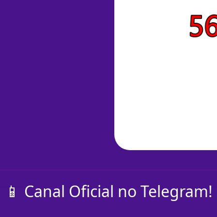
📱 Canal Oficial no Telegram!