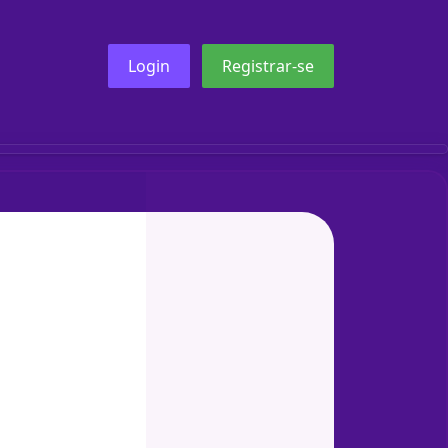
Login
Registrar-se