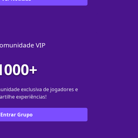
Comunidade VIP
1000+
unidade exclusiva de jogadores e
rtilhe experiências!
Entrar Grupo