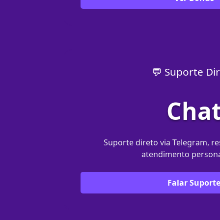
💬 Suporte Di
Cha
Suporte direto via Telegram, r
atendimento persona
Falar Suport