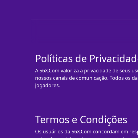
Políticas de Privacida
A 56X.Com valoriza a privacidade de seus u
nossos canais de comunicação. Todos os dad
jogadores.
Termos e Condições
Os usuários da 56X.Com concordam em respe