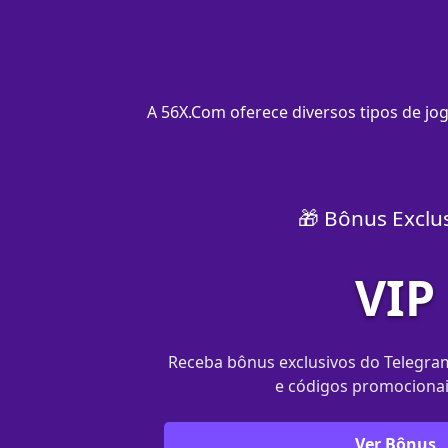
A 56X.Com oferece diversos tipos de jo
🎁 Bônus Exclu
VIP
Receba bônus exclusivos do Telegra
e códigos promocionai
Ver Bônus