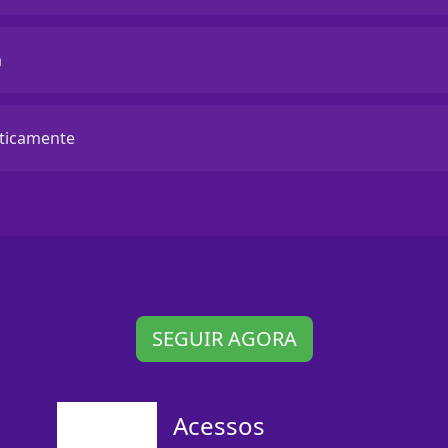
a
aticamente
SEGUIR AGORA
Acessos