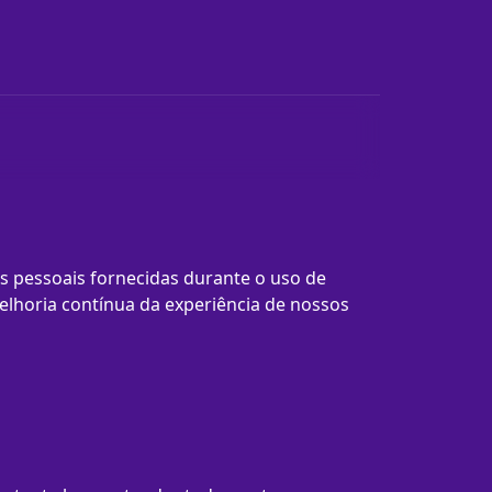
s pessoais fornecidas durante o uso de
elhoria contínua da experiência de nossos