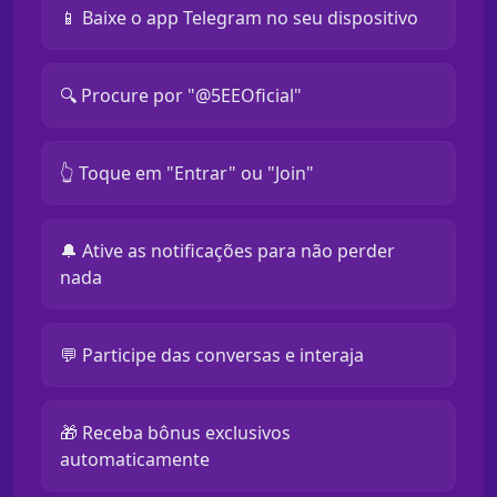
📱 Baixe o app Telegram no seu dispositivo
🔍 Procure por "@5EEOficial"
👆 Toque em "Entrar" ou "Join"
🔔 Ative as notificações para não perder
nada
💬 Participe das conversas e interaja
🎁 Receba bônus exclusivos
automaticamente