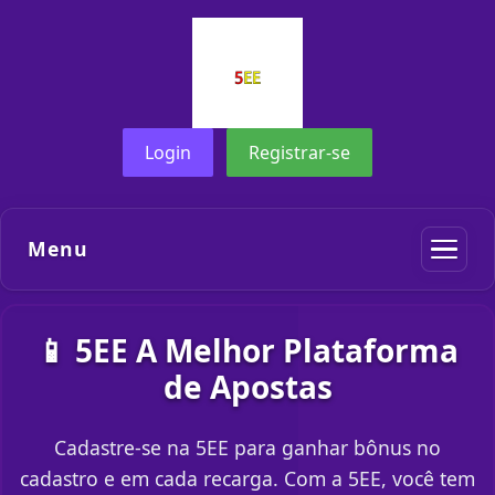
Login
Registrar-se
Menu
📱 5EE A Melhor Plataforma
de Apostas
Cadastre-se na 5EE para ganhar bônus no
cadastro e em cada recarga. Com a 5EE, você tem