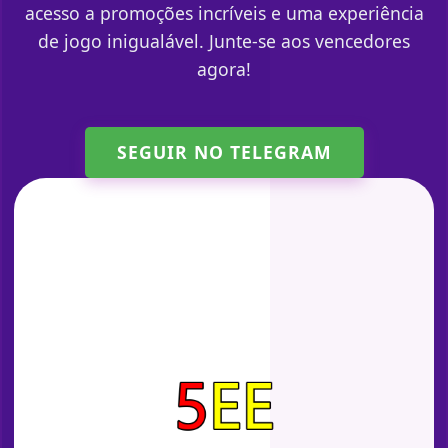
acesso a promoções incríveis e uma experiência
de jogo inigualável. Junte-se aos vencedores
agora!
SEGUIR NO TELEGRAM