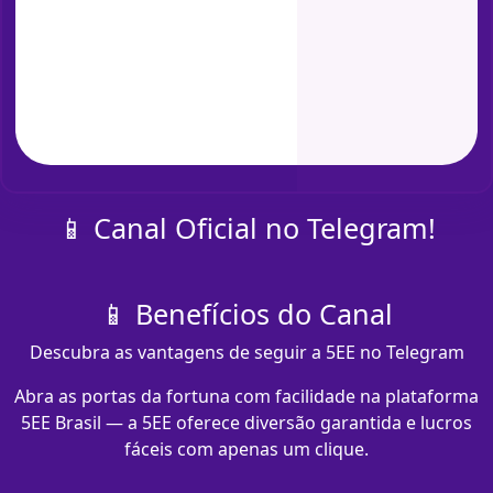
📱 Canal Oficial no Telegram!
📱 Benefícios do Canal
Descubra as vantagens de seguir a 5EE no Telegram
Abra as portas da fortuna com facilidade na plataforma
5EE Brasil — a 5EE oferece diversão garantida e lucros
fáceis com apenas um clique.