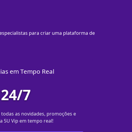
especialistas para criar uma plataforma de
cias em Tempo Real
24/7
e todas as novidades, promoções e
a 5U Vip em tempo real!