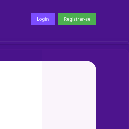
Login
Registrar-se