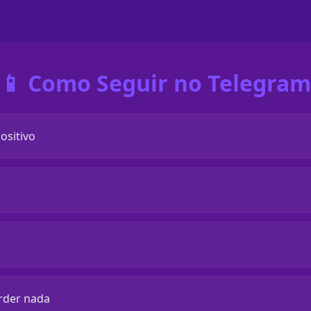
📱 Como Seguir no Telegram
ositivo
erder nada