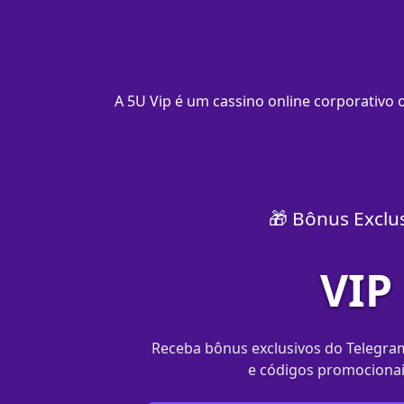
A 5U Vip é um cassino online corporativo 
🎁 Bônus Exclu
VIP
Receba bônus exclusivos do Telegra
e códigos promocionai