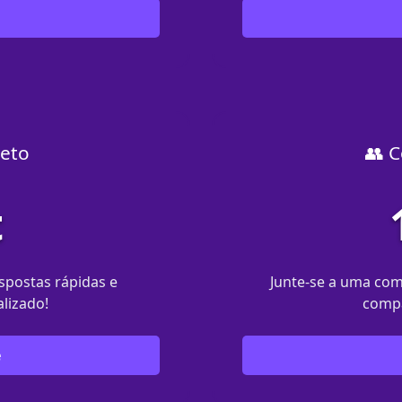
reto
👥 
t
espostas rápidas e
Junte-se a uma com
lizado!
compa
e