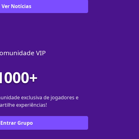
Ver Notícias
Comunidade VIP
1000+
unidade exclusiva de jogadores e
rtilhe experiências!
Entrar Grupo