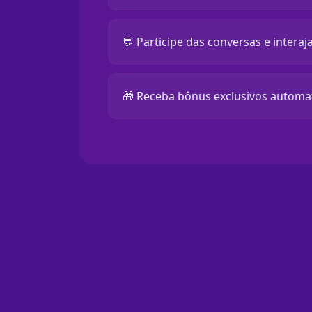
💬 Participe das conversas e interaj
🎁 Receba bônus exclusivos autom