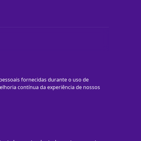
pessoais fornecidas durante o uso de
elhoria contínua da experiência de nossos