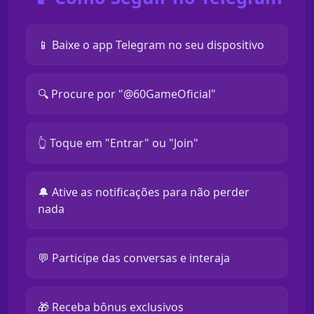
📱 Baixe o app Telegram no seu dispositivo
🔍 Procure por "@60GameOficial"
👆 Toque em "Entrar" ou "Join"
🔔 Ative as notificações para não perder
nada
💬 Participe das conversas e interaja
🎁 Receba bônus exclusivos