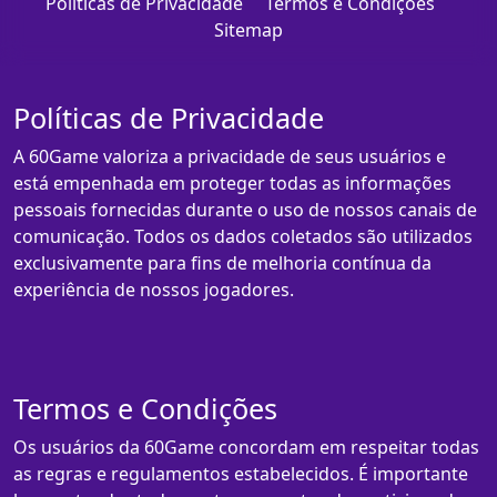
Políticas de Privacidade
Termos e Condições
Sitemap
Políticas de Privacidade
A 60Game valoriza a privacidade de seus usuários e
está empenhada em proteger todas as informações
pessoais fornecidas durante o uso de nossos canais de
comunicação. Todos os dados coletados são utilizados
exclusivamente para fins de melhoria contínua da
experiência de nossos jogadores.
Termos e Condições
Os usuários da 60Game concordam em respeitar todas
as regras e regulamentos estabelecidos. É importante