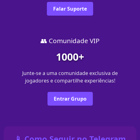
Falar Suporte
👥 Comunidade VIP
1000+
Junte-se a uma comunidade exclusiva de
jogadores e compartilhe experiências!
Entrar Grupo
📱 Como Seguir no Telegram