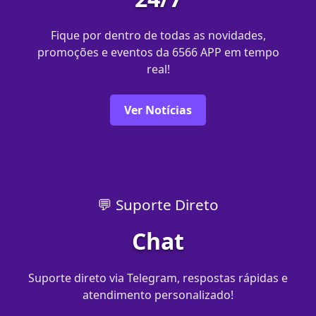
Fique por dentro de todas as novidades,
promoções e eventos da 6566 APP em tempo
real!
Ver Notícias
💬 Suporte Direto
Chat
Suporte direto via Telegram, respostas rápidas e
atendimento personalizado!