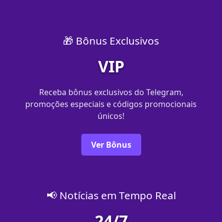
🎁 Bônus Exclusivos
VIP
Receba bônus exclusivos do Telegram,
promoções especiais e códigos promocionais
únicos!
Ver Bônus
📢 Notícias em Tempo Real
24/7