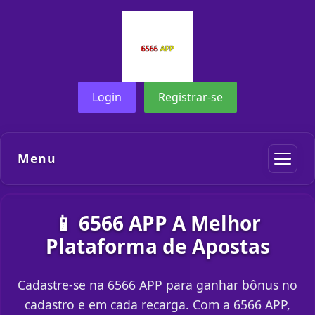
Login
Registrar-se
Menu
📱 6566 APP A Melhor
Plataforma de Apostas
Cadastre-se na 6566 APP para ganhar bônus no
cadastro e em cada recarga. Com a 6566 APP,