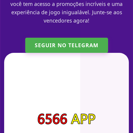
você tem acesso a promoções incríveis e uma
experiência de jogo inigualável. Junte-se aos
vencedores agora!
SEGUIR NO TELEGRAM