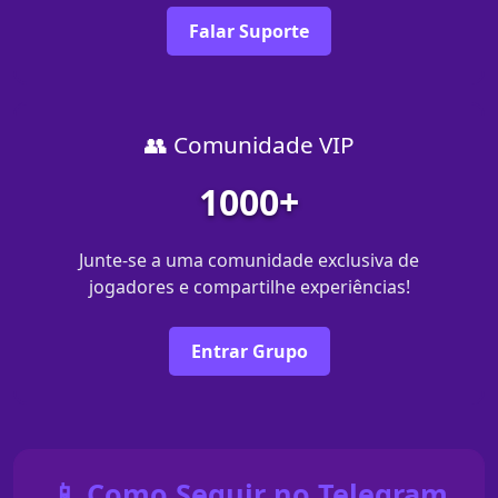
Falar Suporte
👥 Comunidade VIP
1000+
Junte-se a uma comunidade exclusiva de
jogadores e compartilhe experiências!
Entrar Grupo
📱 Como Seguir no Telegram