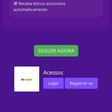
🎁 Receba bônus exclusivos
automaticamente
SEGUIR AGORA
Acessos
Login
Registrar-se