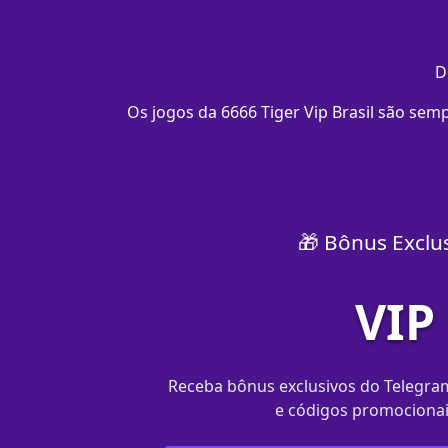
D
Os jogos da 6666 Tiger Vip Brasil são sem
🎁 Bônus Exclu
VIP
Receba bônus exclusivos do Telegra
e códigos promocionai