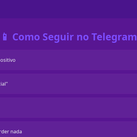
📱 Como Seguir no Telegram
ositivo
ial"
erder nada