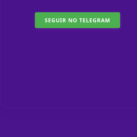
SEGUIR NO TELEGRAM