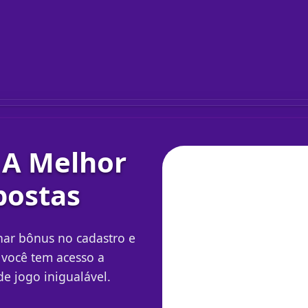
p A Melhor
postas
har bônus no cadastro e
 você tem acesso a
e jogo inigualável.