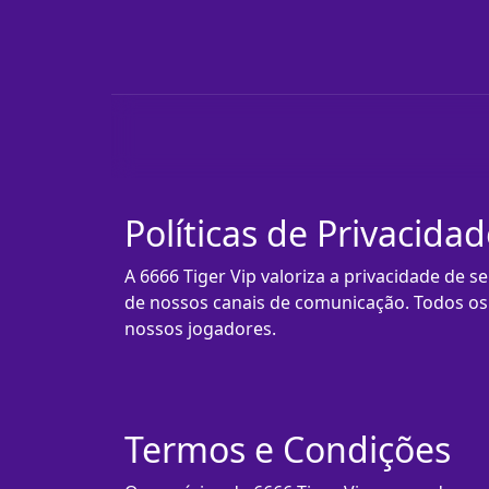
Políticas de Privacida
A 6666 Tiger Vip valoriza a privacidade de
de nossos canais de comunicação. Todos os 
nossos jogadores.
Termos e Condições