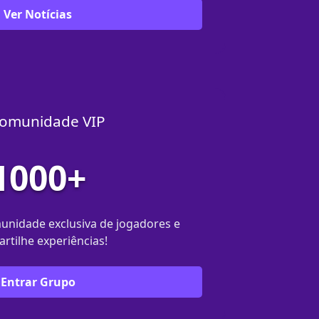
Ver Notícias
Comunidade VIP
1000+
unidade exclusiva de jogadores e
rtilhe experiências!
Entrar Grupo