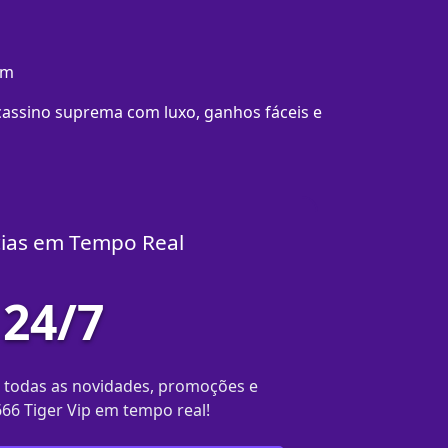
am
 cassino suprema com luxo, ganhos fáceis e
cias em Tempo Real
24/7
e todas as novidades, promoções e
66 Tiger Vip em tempo real!