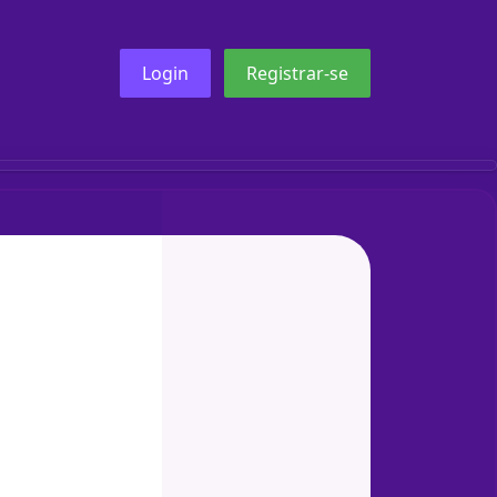
Login
Registrar-se