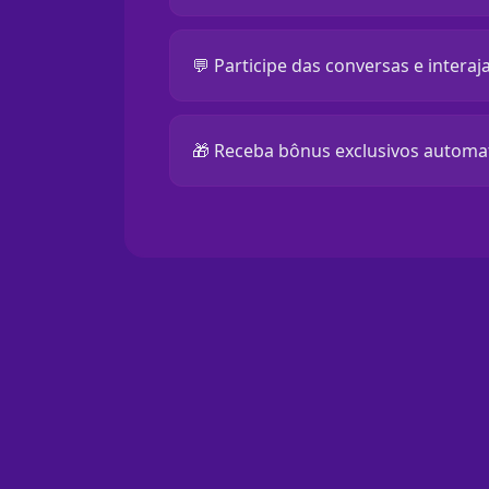
💬 Participe das conversas e interaj
🎁 Receba bônus exclusivos autom