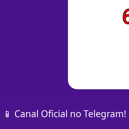
📱 Canal Oficial no Telegram!