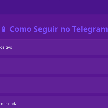
📱 Como Seguir no Telegram
ositivo
erder nada