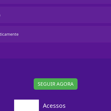
a
aticamente
SEGUIR AGORA
Acessos