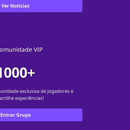
Ver Notícias
Comunidade VIP
1000+
unidade exclusiva de jogadores e
rtilhe experiências!
Entrar Grupo