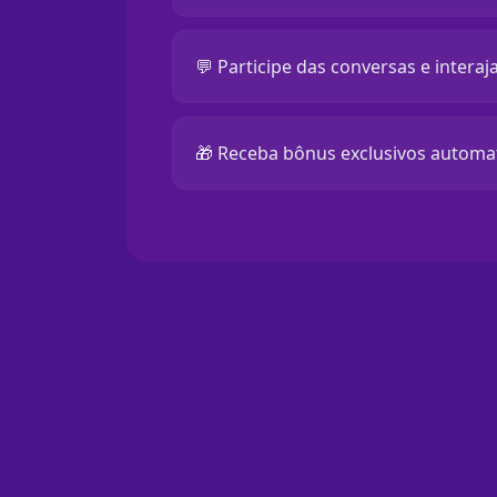
💬 Participe das conversas e interaj
🎁 Receba bônus exclusivos autom