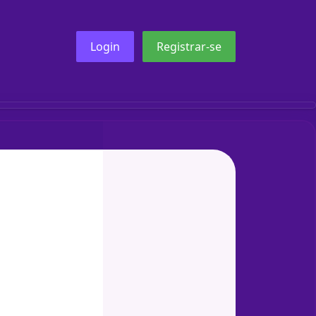
Login
Registrar-se