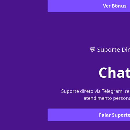
Ver Bônus
💬 Suporte Di
Cha
Suporte direto via Telegram, r
atendimento persona
Falar Suport