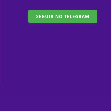
SEGUIR NO TELEGRAM