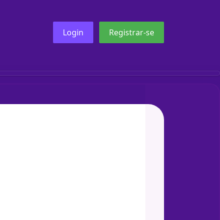
Login
Registrar-se