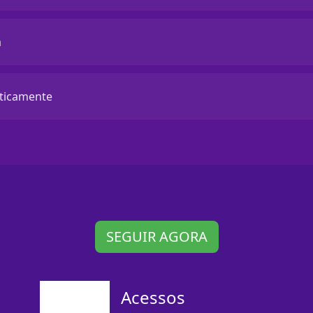
a
aticamente
SEGUIR AGORA
Acessos