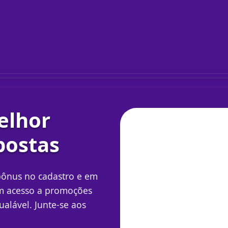
elhor
postas
bônus no cadastro e em
em acesso a promoções
ualável. Junte-se aos