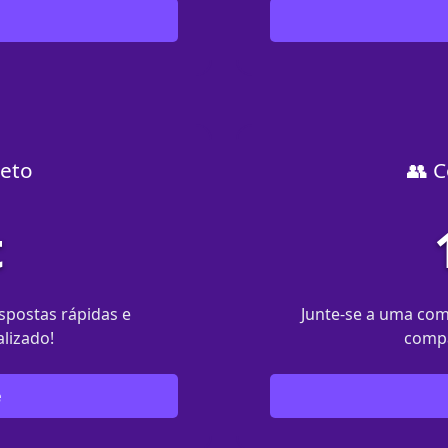
reto
👥 
t
espostas rápidas e
Junte-se a uma com
lizado!
compa
e