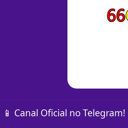
📱 Canal Oficial no Telegram!