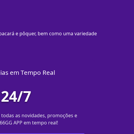
r, bacará e pôquer, bem como uma variedade
cias em Tempo Real
24/7
e todas as novidades, promoções e
 66GG APP em tempo real!