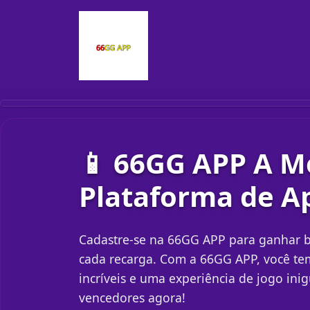
📱 66GG APP A M
Plataforma de A
Cadastre-se na 66GG APP para ganhar 
cada recarga. Com a 66GG APP, você t
incríveis e uma experiência de jogo inig
vencedores agora!