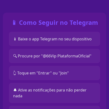
📱 Como Seguir no Telegram
📱 Baixe o app Telegram no seu dispositivo
🔍 Procure por "@66Vip PlataformaOficial"
👆 Toque em "Entrar" ou "Join"
🔔 Ative as notificações para não perder
nada