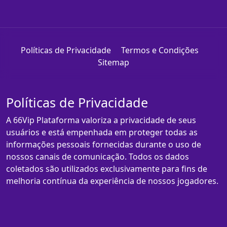
Políticas de Privacidade
Termos e Condições
Sitemap
Políticas de Privacidade
A 66Vip Plataforma valoriza a privacidade de seus
usuários e está empenhada em proteger todas as
informações pessoais fornecidas durante o uso de
nossos canais de comunicação. Todos os dados
coletados são utilizados exclusivamente para fins de
melhoria contínua da experiência de nossos jogadores.