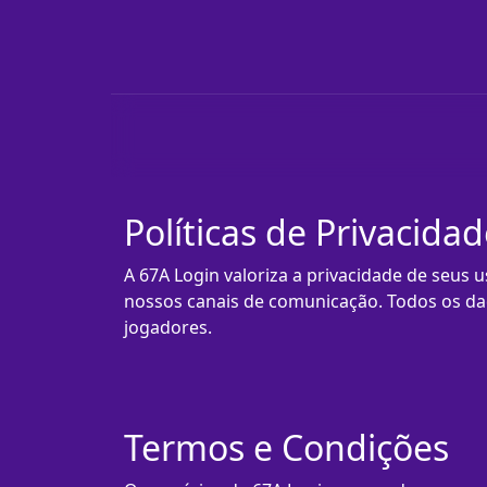
Políticas de Privacida
A 67A Login valoriza a privacidade de seus
nossos canais de comunicação. Todos os dad
jogadores.
Termos e Condições