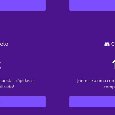
reto
👥 
t
espostas rápidas e
Junte-se a uma com
lizado!
compa
e