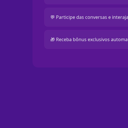
💬 Participe das conversas e interaj
🎁 Receba bônus exclusivos autom