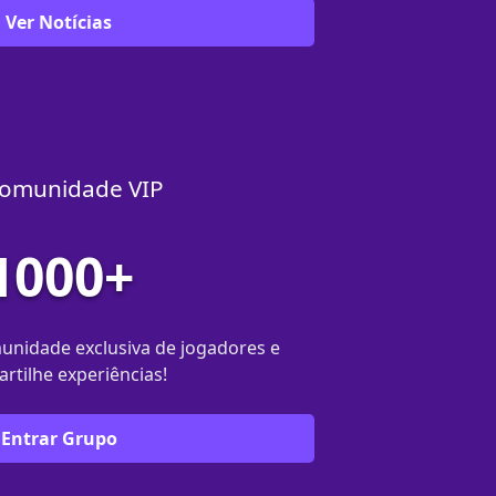
Ver Notícias
Comunidade VIP
1000+
unidade exclusiva de jogadores e
rtilhe experiências!
Entrar Grupo