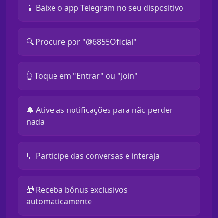
📱 Baixe o app Telegram no seu dispositivo
🔍 Procure por "@6855Oficial"
👆 Toque em "Entrar" ou "Join"
🔔 Ative as notificações para não perder
nada
💬 Participe das conversas e interaja
🎁 Receba bônus exclusivos
automaticamente