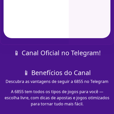
📱 Canal Oficial no Telegram!
📱 Benefícios do Canal
Descubra as vantagens de seguir a 6855 no Telegram
A 6855 tem todos os tipos de jogos para você —
escolha livre, com dicas de apostas e jogos otimizados
para tornar tudo mais fácil.