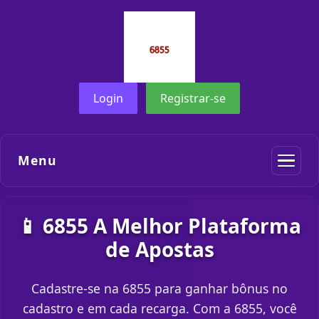
Login
Registrar-se
Menu
📱 6855 A Melhor Plataforma
de Apostas
Cadastre-se na 6855 para ganhar bônus no
cadastro e em cada recarga. Com a 6855, você