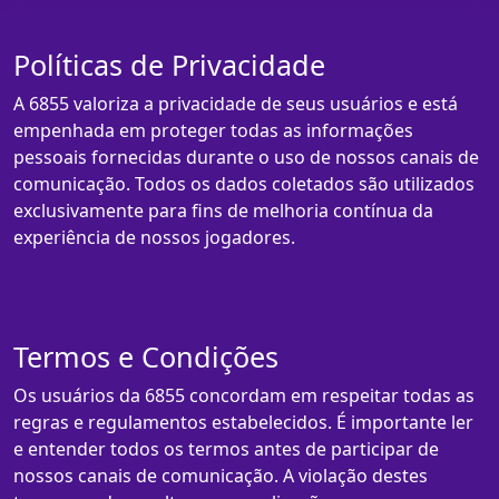
Políticas de Privacidade
A 6855 valoriza a privacidade de seus usuários e está
empenhada em proteger todas as informações
pessoais fornecidas durante o uso de nossos canais de
comunicação. Todos os dados coletados são utilizados
exclusivamente para fins de melhoria contínua da
experiência de nossos jogadores.
Termos e Condições
Os usuários da 6855 concordam em respeitar todas as
regras e regulamentos estabelecidos. É importante ler
e entender todos os termos antes de participar de
nossos canais de comunicação. A violação destes