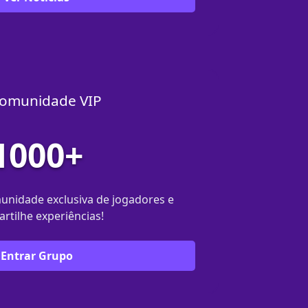
Comunidade VIP
1000+
unidade exclusiva de jogadores e
rtilhe experiências!
Entrar Grupo