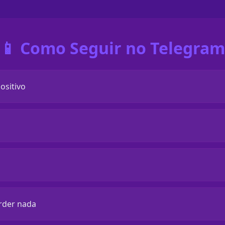
📱 Como Seguir no Telegram
ositivo
erder nada