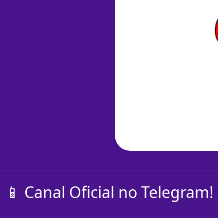
📱 Canal Oficial no Telegram!