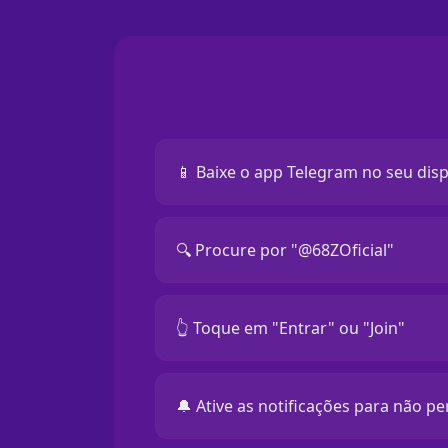
📱 Baixe o app Telegram no seu disp
🔍 Procure por "@68ZOficial"
👆 Toque em "Entrar" ou "Join"
🔔 Ative as notificações para não p