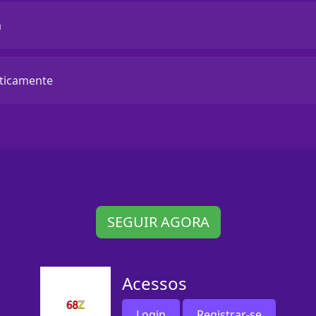
a
aticamente
SEGUIR AGORA
Acessos
Login
Registrar-se