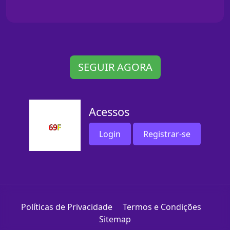
SEGUIR AGORA
Acessos
Login
Registrar-se
Políticas de Privacidade
Termos e Condições
Sitemap