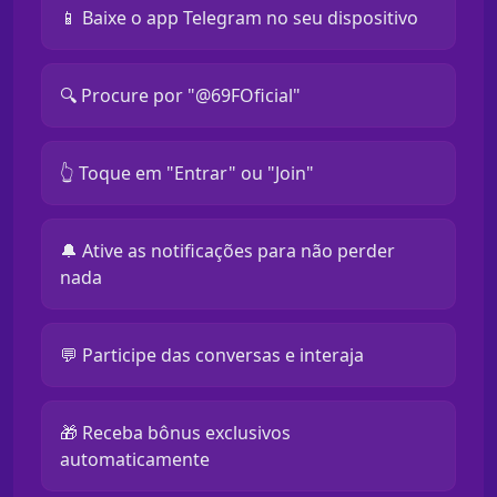
📱 Baixe o app Telegram no seu dispositivo
🔍 Procure por "@69FOficial"
👆 Toque em "Entrar" ou "Join"
🔔 Ative as notificações para não perder
nada
💬 Participe das conversas e interaja
🎁 Receba bônus exclusivos
automaticamente