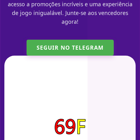
acesso a promoções incríveis e uma experiência
de jogo inigualável. Junte-se aos vencedores
agora!
SEGUIR NO TELEGRAM