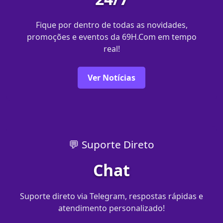
Fique por dentro de todas as novidades,
promoções e eventos da 69H.Com em tempo
real!
Ver Notícias
💬 Suporte Direto
Chat
Suporte direto via Telegram, respostas rápidas e
atendimento personalizado!