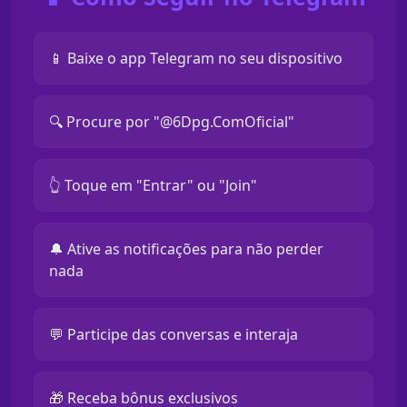
📱 Baixe o app Telegram no seu dispositivo
🔍 Procure por "@6Dpg.ComOficial"
👆 Toque em "Entrar" ou "Join"
🔔 Ative as notificações para não perder
nada
💬 Participe das conversas e interaja
🎁 Receba bônus exclusivos