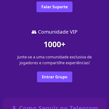
Falar Suporte
👥 Comunidade VIP
1000+
Junte-se a uma comunidade exclusiva de
jogadores e compartilhe experiências!
Entrar Grupo
📱 Como Seguir no Telegram