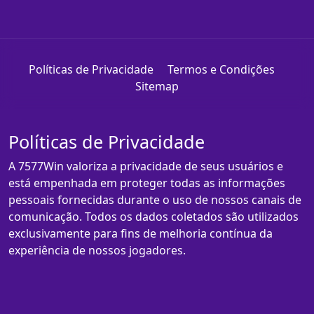
Políticas de Privacidade
Termos e Condições
Sitemap
Políticas de Privacidade
A 7577Win valoriza a privacidade de seus usuários e
está empenhada em proteger todas as informações
pessoais fornecidas durante o uso de nossos canais de
comunicação. Todos os dados coletados são utilizados
exclusivamente para fins de melhoria contínua da
experiência de nossos jogadores.