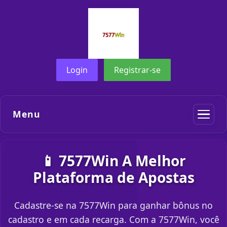
Login
Registrar-se
Menu
📱 7577Win A Melhor
Plataforma de Apostas
Cadastre-se na 7577Win para ganhar bônus no
cadastro e em cada recarga. Com a 7577Win, você