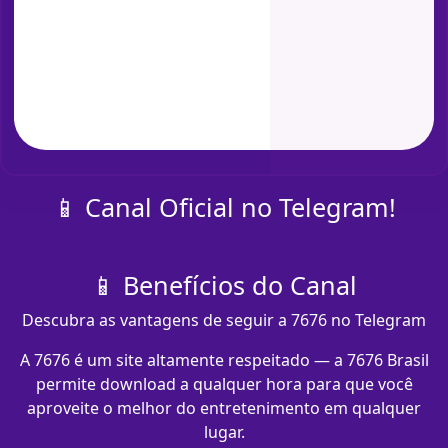
📱 Canal Oficial no Telegram!
📱 Benefícios do Canal
Descubra as vantagens de seguir a 7676 no Telegram
A 7676 é um site altamente respeitado — a 7676 Brasil
permite download a qualquer hora para que você
aproveite o melhor do entretenimento em qualquer
lugar.