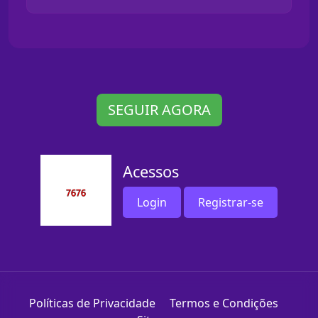
SEGUIR AGORA
Acessos
Login
Registrar-se
Políticas de Privacidade
Termos e Condições