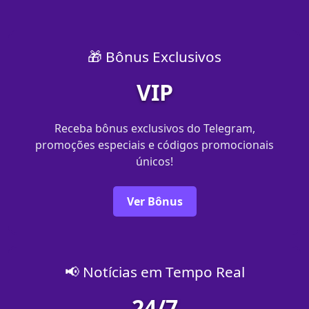
🎁 Bônus Exclusivos
VIP
Receba bônus exclusivos do Telegram,
promoções especiais e códigos promocionais
únicos!
Ver Bônus
📢 Notícias em Tempo Real
24/7