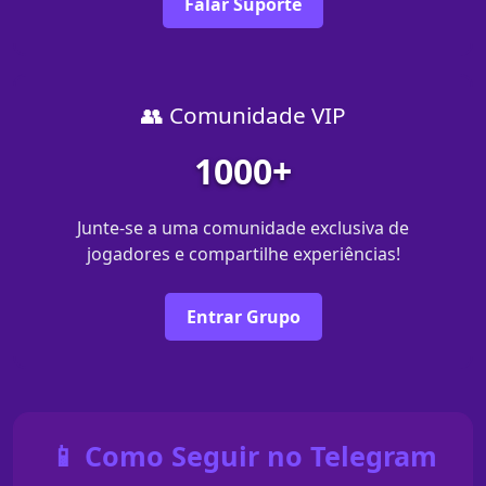
Falar Suporte
👥 Comunidade VIP
1000+
Junte-se a uma comunidade exclusiva de
jogadores e compartilhe experiências!
Entrar Grupo
📱 Como Seguir no Telegram