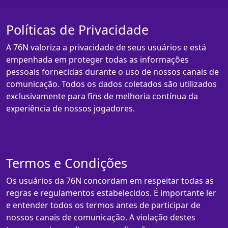
Políticas de Privacidade
A 76N valoriza a privacidade de seus usuários e está
empenhada em proteger todas as informações
pessoais fornecidas durante o uso de nossos canais de
comunicação. Todos os dados coletados são utilizados
exclusivamente para fins de melhoria contínua da
experiência de nossos jogadores.
Termos e Condições
Os usuários da 76N concordam em respeitar todas as
regras e regulamentos estabelecidos. É importante ler
e entender todos os termos antes de participar de
nossos canais de comunicação. A violação destes