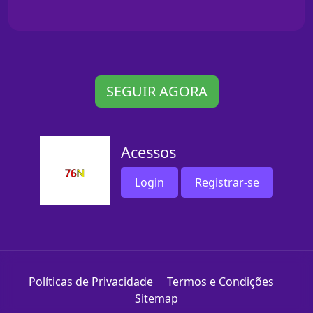
SEGUIR AGORA
Acessos
Login
Registrar-se
Políticas de Privacidade
Termos e Condições
Sitemap