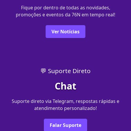
Fique por dentro de todas as novidades,
promoções e eventos da 76N em tempo real!
Ver Notícias
💬 Suporte Direto
Chat
Suporte direto via Telegram, respostas rápidas e
atendimento personalizado!
Falar Suporte