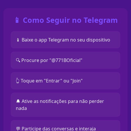
📱 Como Seguir no Telegram
📱 Baixe o app Telegram no seu dispositivo
🔍 Procure por "@771BOficial"
👆 Toque em "Entrar" ou "Join"
🔔 Ative as notificações para não perder
nada
💬 Participe das conversas e interaja