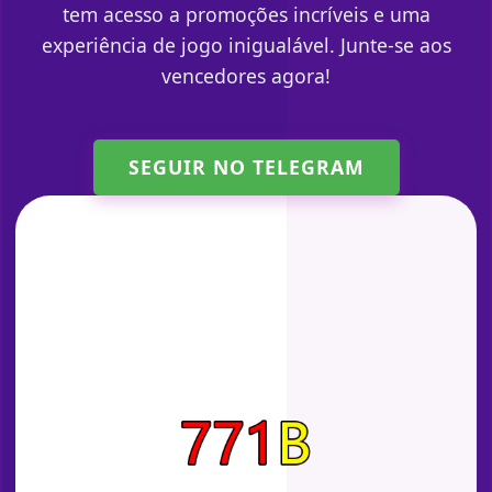
tem acesso a promoções incríveis e uma
experiência de jogo inigualável. Junte-se aos
vencedores agora!
SEGUIR NO TELEGRAM