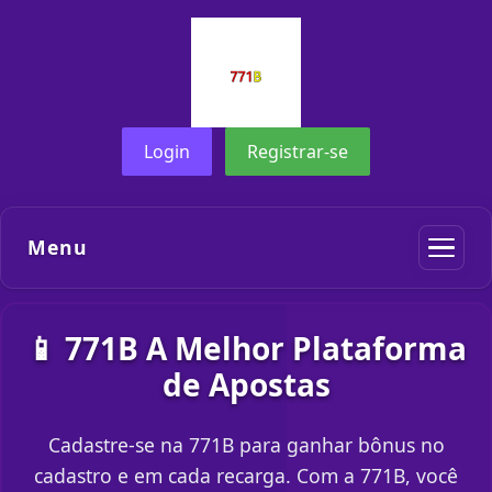
Login
Registrar-se
Menu
📱 771B A Melhor Plataforma
de Apostas
Cadastre-se na 771B para ganhar bônus no
cadastro e em cada recarga. Com a 771B, você