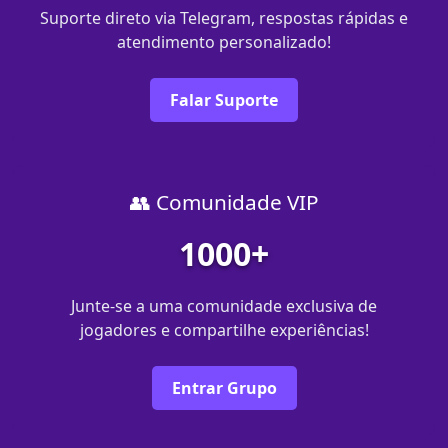
Suporte direto via Telegram, respostas rápidas e
atendimento personalizado!
Falar Suporte
👥 Comunidade VIP
1000+
Junte-se a uma comunidade exclusiva de
jogadores e compartilhe experiências!
Entrar Grupo