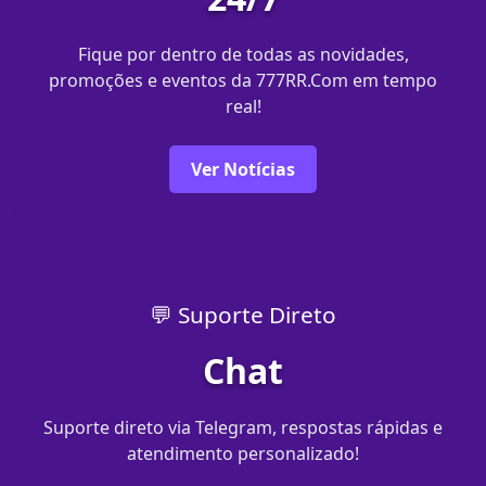
Fique por dentro de todas as novidades,
promoções e eventos da 777RR.Com em tempo
real!
Ver Notícias
💬 Suporte Direto
Chat
Suporte direto via Telegram, respostas rápidas e
atendimento personalizado!