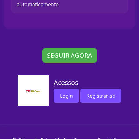
automaticamente
SEGUIR AGORA
Acessos
Login
Registrar-se