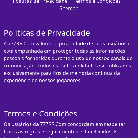
Políticas de Privacidade
Termos e Condições
Sitemap
Políticas de Privacidade
A 777RR.Com valoriza a privacidade de seus usuários e
está empenhada em proteger todas as informações
pessoais fornecidas durante o uso de nossos canais de
comunicação. Todos os dados coletados são utilizados
exclusivamente para fins de melhoria contínua da
experiência de nossos jogadores.
Termos e Condições
Os usuários da 777RR.Com concordam em respeitar
todas as regras e regulamentos estabelecidos. É