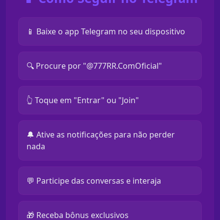
📱 Baixe o app Telegram no seu dispositivo
🔍 Procure por "@777RR.ComOficial"
👆 Toque em "Entrar" ou "Join"
🔔 Ative as notificações para não perder
nada
💬 Participe das conversas e interaja
🎁 Receba bônus exclusivos