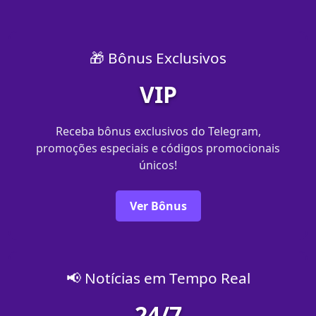
🎁 Bônus Exclusivos
VIP
Receba bônus exclusivos do Telegram,
promoções especiais e códigos promocionais
únicos!
Ver Bônus
📢 Notícias em Tempo Real
24/7