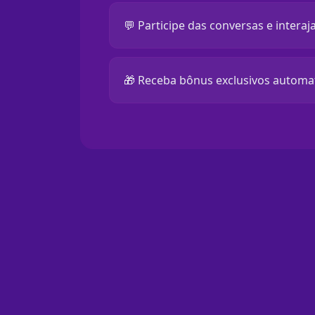
💬 Participe das conversas e interaj
🎁 Receba bônus exclusivos autom