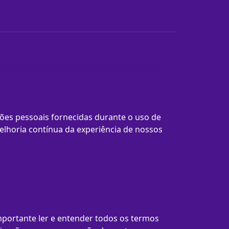
ões pessoais fornecidas durante o uso de
elhoria contínua da experiência de nossos
mportante ler e entender todos os termos