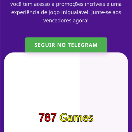
você tem acesso a promoções incríveis e uma
experiência de jogo inigualável. Junte-se aos
vencedores agora!
SEGUIR NO TELEGRAM