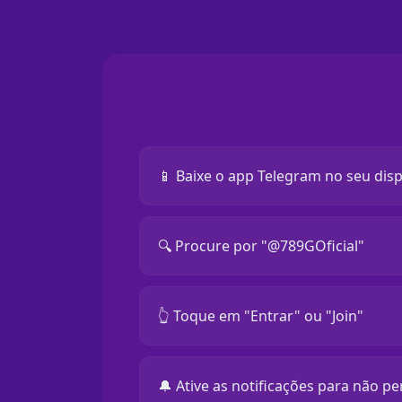
📱 Baixe o app Telegram no seu disp
🔍 Procure por "@789GOficial"
👆 Toque em "Entrar" ou "Join"
🔔 Ative as notificações para não p