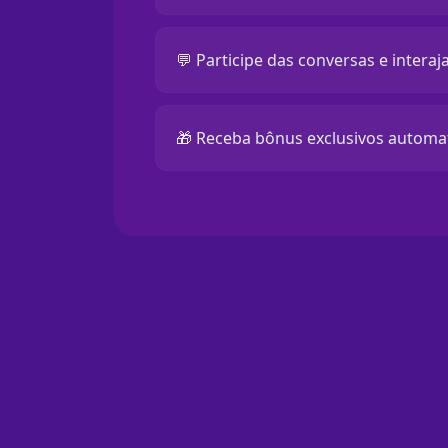
💬 Participe das conversas e interaj
🎁 Receba bônus exclusivos autom