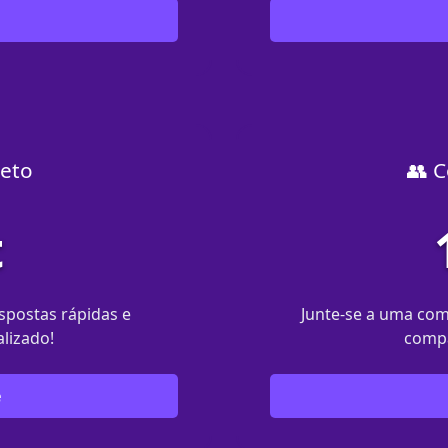
reto
👥 
t
espostas rápidas e
Junte-se a uma com
lizado!
compa
e