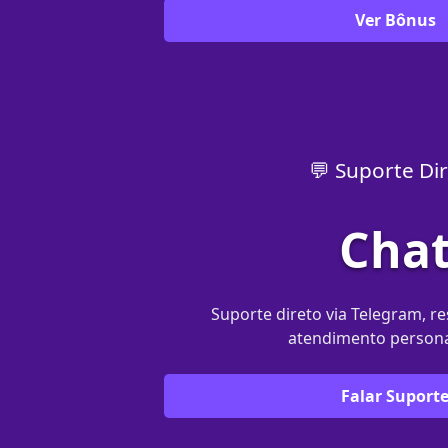
Ver Bônus
💬 Suporte Di
Cha
Suporte direto via Telegram, r
atendimento persona
Falar Suport